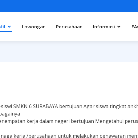
fil
Lowongan
Perusahaan
Informasi
FA
-siswi SMKN 6 SURABAYA bertujuan Agar siswa tingkat ankhi
ebagainya
penempatan kerja dalam negeri bertujuan Mengetahui per
naga kerja /perusahaan untuk melakukan penawaran menge